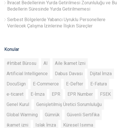
İhracat Bedellerinin Yurda Getirilmesi Zorunluluğu ve Bu
Bedellerin Süresinde Yurda Getirilmemesi
Serbest Bölgelerde Yabancı Uyruklu Personellere
Verilecek Çalışma İzinlerine İlişkin Süreçler
Konular
#İrtibat Bürosu
AI
Aile İkamet İzni
Artificial Intelligence
Dabus Davası
Dijital İmza
DocuSign
E-Commerce
E-Defter
E-Fatura
e-ticaret
E-İmza
EPR
EPR Number
FSEK
Genel Kurul
Genişletilmiş Üretici Sorumluluğu
Global Warming
Gümrük
Güvenli Sertifika
ikamet izni
Islak İmza
Küresel Isınma