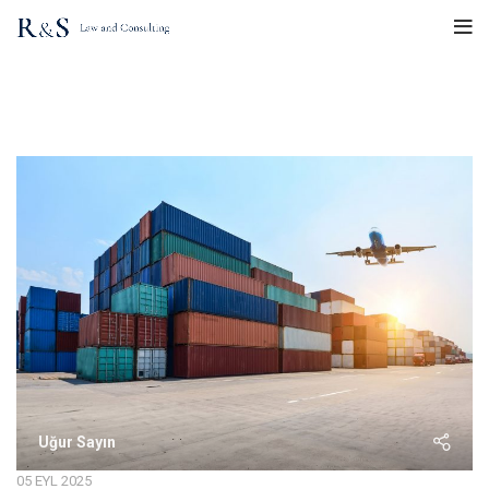
Etiket Arşivleri: İhracat
Uğur Sayın
05 EYL 2025