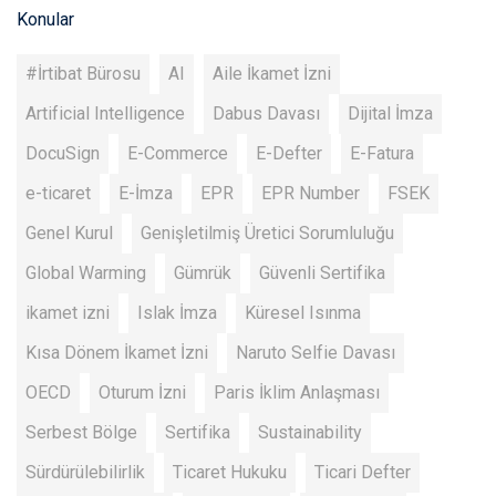
Konular
#İrtibat Bürosu
AI
Aile İkamet İzni
Artificial Intelligence
Dabus Davası
Dijital İmza
DocuSign
E-Commerce
E-Defter
E-Fatura
e-ticaret
E-İmza
EPR
EPR Number
FSEK
Genel Kurul
Genişletilmiş Üretici Sorumluluğu
Global Warming
Gümrük
Güvenli Sertifika
ikamet izni
Islak İmza
Küresel Isınma
Kısa Dönem İkamet İzni
Naruto Selfie Davası
OECD
Oturum İzni
Paris İklim Anlaşması
Serbest Bölge
Sertifika
Sustainability
Sürdürülebilirlik
Ticaret Hukuku
Ticari Defter